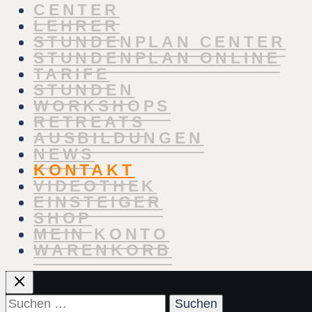
CENTER
LEHRER
STUNDENPLAN CENTER
STUNDENPLAN ONLINE
TARIFE
STUNDEN
WORKSHOPS
RETREATS
AUSBILDUNGEN
NEWS
KONTAKT
VIDEOTHEK
EINSTEIGER
SHOP
MEIN KONTO
WARENKORB
Suchen