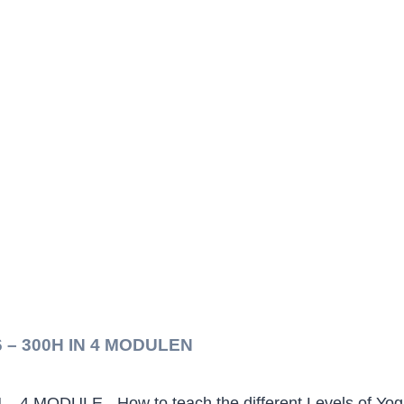
 – 300H IN 4 MODULEN
 MODULE „How to teach the different Levels of Yoga S