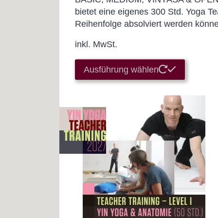
bietet eine eigenes 300 Std. Yoga Te
Reihenfolge absolviert werden könne
inkl. MwSt.
Dieses
Ausführung wählen
Produkt
weist
mehrere
Variante
auf.
Die
Optione
können
auf
der
Produkts
gewählt