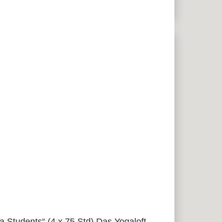
tudents“ (4 x 75 Std) Das Yogaloft