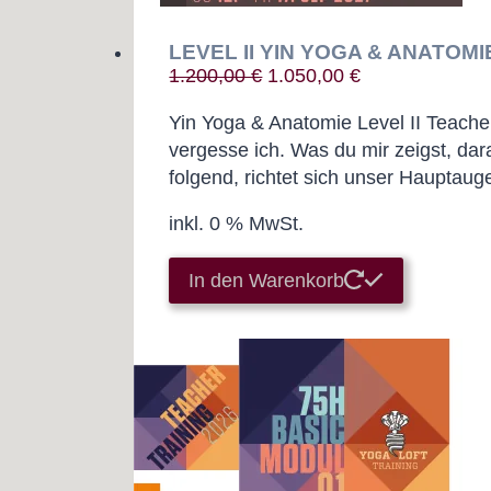
LEVEL II YIN YOGA & ANATOMIE
Ursprünglicher
Aktueller
1.200,00
€
1.050,00
€
Preis
Preis
Yin Yoga & Anatomie Level II Teach
war:
ist:
vergesse ich. Was du mir zeigst, dara
1.200,00 €
1.050,00 €.
folgend, richtet sich unser Hauptau
inkl. 0 % MwSt.
In den Warenkorb