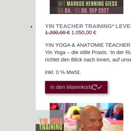
werden
YIN TEACHER TRAINING* LEVE
Ursprünglicher
Aktueller
1.200,00
€
1.050,00
€
Preis
Preis
YIN YOGA & ANATOMIE TEACHER T
war:
ist:
Yin Yoga – die stille Praxis. ‘In der 
1.200,00 €
1.050,00 €.
richtet den Blick nach innen, auf uns
inkl. 0 % MwSt.
In den Warenkorb