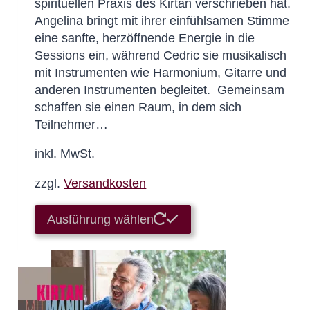
spirituellen Praxis des Kirtan verschrieben hat.
Angelina bringt mit ihrer einfühlsamen Stimme
eine sanfte, herzöffnende Energie in die
Sessions ein, während Cedric sie musikalisch
mit Instrumenten wie Harmonium, Gitarre und
anderen Instrumenten begleitet. Gemeinsam
schaffen sie einen Raum, in dem sich
Teilnehmer…
inkl. MwSt.
zzgl.
Versandkosten
Dieses
Ausführung wählen
Produkt
weist
mehrere
Varianten
auf.