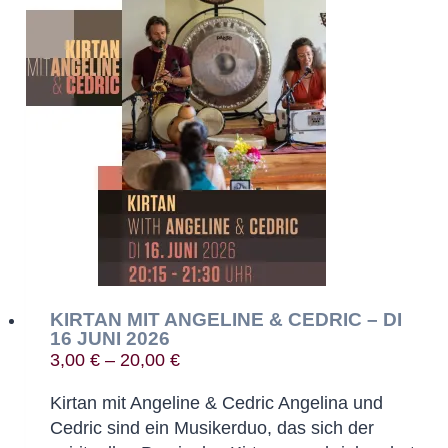
mehrere
Varianten
auf.
Die
Optionen
können
auf
der
Produktseite
gewählt
werden
KIRTAN MIT ANGELINE & CEDRIC – DI
16 JUNI 2026
3,00
€
–
20,00
€
Kirtan mit Angeline & Cedric Angelina und
Cedric sind ein Musikerduo, das sich der