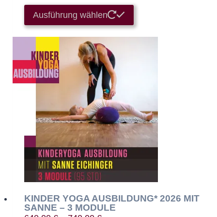
Dieses
Ausführung wählen
Produkt
weist
mehrere
Varianten
auf.
Die
Optionen
können
auf
der
Produktseite
gewählt
werden
KINDER YOGA AUSBILDUNG* 2026 MIT
SANNE – 3 MODULE