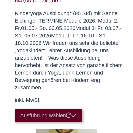
640,00
€
–
740,00
€
Kinderyoga Ausbildung* (95 Std) mit Sanne
Eichinger TERMINE Module 2026: Modul 2:
Fr.01.05.- So. 03.05.2026Modul 3: Fr. 03.07.-
So. 05.07.2026Modul 1: Fr. 16.10.- So.
18.10.2026 Wir freuen uns sehr die beliebte
„Yogakinder“ Lehrer-Ausbildung bei uns
anzubieten! Was diese Ausbildung
hervorhebt, ist der Ansatz von ganzheitlichem
Lernen durch Yoga, denn Lernen und
Bewegung gehören bei Kindern eng
zusammen. …
inkl. MwSt.
Dieses
Ausführung wählen
Produkt
weist