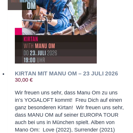
Die
Optionen
können
auf
der
Produktseite
gewählt
werden
KIRTAN MIT MANU OM – 23 JULI 2026
30,00
€
Wir freuen uns sehr, dass Manu Om zu uns
in’s YOGALOFT kommt! Freu Dich auf einen
ganz besonderen Kirtan! Wir freuen uns sehr,
dass MANU OM auf seiner EUROPA TOUR
auch bei uns in München spielt. Alben von
Mano Om: Love (2022), Surrender (2021)