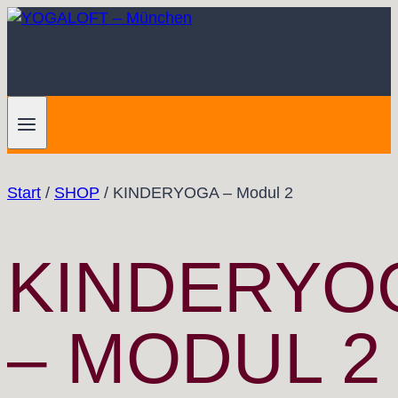
Zum
Inhalt
springen
Start
/
SHOP
/
KINDERYOGA – Modul 2
KINDERYO
– MODUL 2