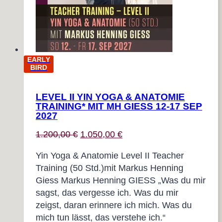
EARLY
BIRD
LEVEL II YIN YOGA & ANATOMIE
TRAINING* MIT MH GIESS 12-17 SEP
2027
Ursprünglicher
Aktueller
1.200,00
€
1.050,00
€
Preis
Preis
Yin Yoga & Anatomie Level II Teacher
war:
ist:
Training (50 Std.)mit Markus Henning
1.200,00 €
1.050,00 €.
Giess Markus Henning GIESS „Was du mir
sagst, das vergesse ich. Was du mir
zeigst, daran erinnere ich mich. Was du
mich tun lässt, das verstehe ich.“