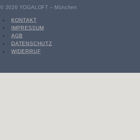
© 2026 YOGALOFT – München
KONTAKT
IMPRESSUM
AGB
DATENSCHUTZ
WIDERRUF
CENTER
LEHRER
STUNDENPLAN CENTER
STUNDENPLAN ONLINE
TARIFE
STUNDEN
WORKSHOPS